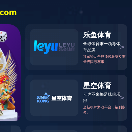
收藏本站
开云（中国）
在线留言
在线留言
服务热线：18669887016