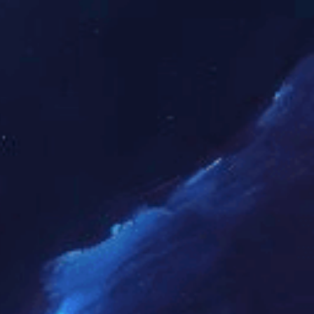
浏览过此产品的人还浏览过