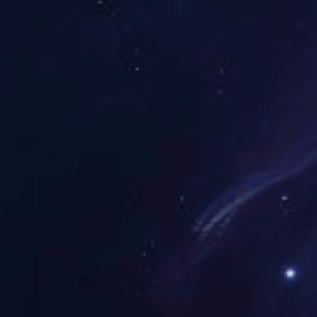
日化标签
食品标签
相
轮胎标签
药品标签
安 全警示标签
多层标签
空白标签