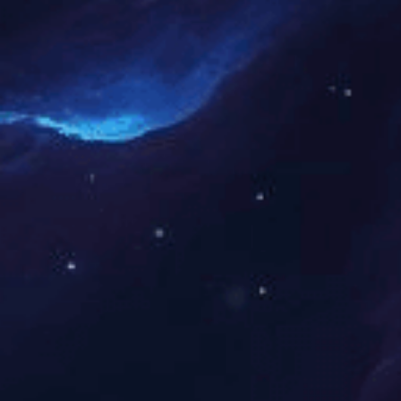
开云手机官方版登录入口
服务热线：
18669887016
开云手机官方版登录入口
联系人：
邵鹏：18653239733
宋伟：13465880399
纪洪旭：18669887016
地址：青岛市黄岛区黄河西路86号