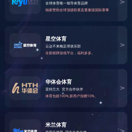
全认证，FSC森林环保认证，公司拥有ERP管理系统，能够
更好的进行订单，生产，库存等管理。
Copyright © 2023 开云手机官方版登录入口
鲁ICP备2023017107号-1
网站首页
在线地图
联系电话
在线留言