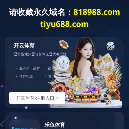
卷筒标签
工业标签
日化标签
热门关键词：
关于我们
食品标签
轮胎标签
药品标签
安 全警示标签
开云手机官方版登录入口
于2006年成立，位于青岛市黄岛区黄河西路86号。我司
专业生产各种卷筒不干胶标签，工业标签，药品标签，日化
标签，食品标签，轮胎标签等不干胶标签产品的印刷生产。
截止目前拥有日本琳得科轮转机2台，国产轮转机2台，商标
机2台，模切机6台，全自动检标机1台，分条机3台。产能每
年可生产300万平方不干胶标签，服务的客户海尔、海信、
等多达100多家，我司目前已通过ISO9001质量认证，UL安