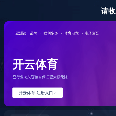
欢迎光临开云手机官方版登录入口官网！
网站首页
关于我们
产品中心