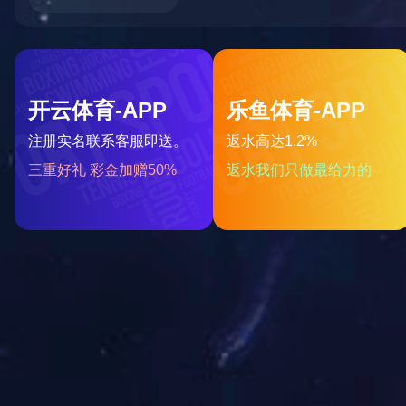
卷筒标签
工业标签
日化标签
热门关键词：
食
PRODUCT
产品中心
卷筒标签
查看更多+
工业标签