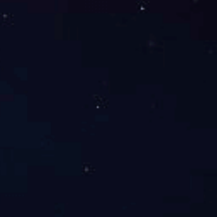
申请友情链接+
服务热线
18669887016
手机二维码