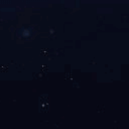
关于我们
关于我们
开云（中国）
在线留言
纪经理：1866988701
新闻资讯
杨经理：1865323813
地址：青岛市黄岛区
3017107号-1
版网站登录入口
|
开云集团官网首页
|
开云体(中国)官方网站
|
完美体育
|
好