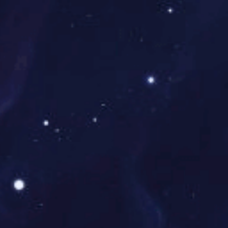
关推荐
食品标签