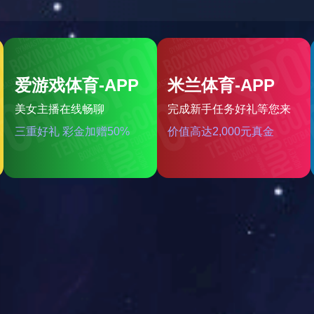
食品标签
轮胎标签
药品标签
安 全警示标签
品标签
食品标签
详细介绍