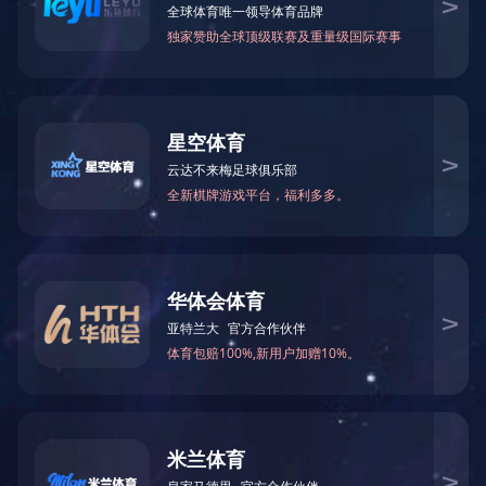
相关推荐
Copyright © 2023 开云手机官方版登录入口
鲁ICP备2023017107号-1
网站首页
在线地图
联系电话
在线留言