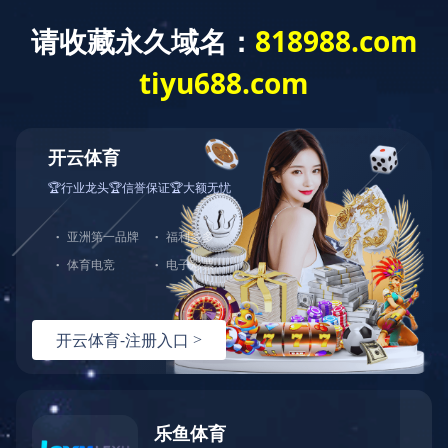
卷筒标签
工业标签
日化标签
热门关键词：
安 全警示标签
食品标签
轮胎标签
药品标签
安 全警示标签
安 全警示标签
详细介绍